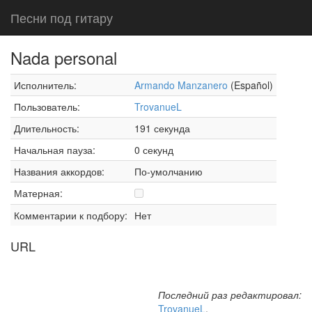
Песни под гитару
Nada personal
Исполнитель:
Armando Manzanero
(Español)
Пользователь:
TrovanueL
Длительность:
191 секунда
Начальная пауза:
0 секунд
Названия аккордов:
По-умолчанию
Матерная:
Комментарии к подбору:
Нет
URL
Последний раз редактировал:
TrovanueL
,