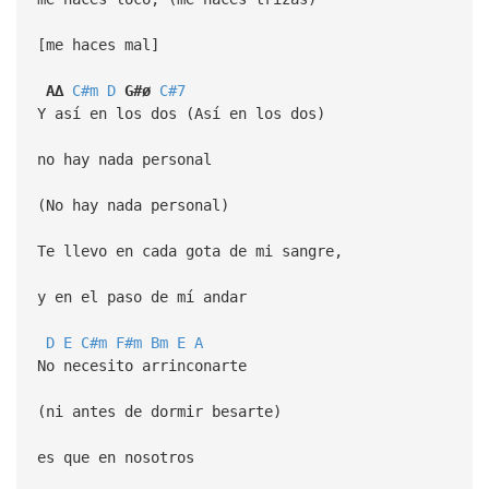
[me haces mal]
A∆
C#m
D
G#ø
C#7
Y así en los dos (Así en los dos)
no hay nada personal
(No hay nada personal)
Te llevo en cada gota de mi sangre,
y en el paso de mí andar
D
E
C#m
F#m
Bm
E
A
No necesito arrinconarte
(ni antes de dormir besarte)
es que en nosotros