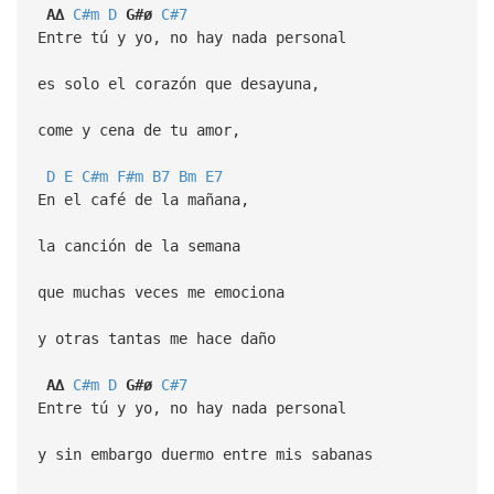
A∆
C#m
D
G#ø
C#7
Entre tú y yo, no hay nada personal
es solo el corazón que desayuna,
come y cena de tu amor,
D
E
C#m
F#m
B7
Bm
E7
En el café de la mañana,
la canción de la semana
que muchas veces me emociona
y otras tantas me hace daño
A∆
C#m
D
G#ø
C#7
Entre tú y yo, no hay nada personal
y sin embargo duermo entre mis sabanas