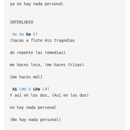
ya no hay nada personal
INTERLUDIO
Am
Dm
Bø
E7
(Sacas a flote mis tragedias
de repente las remedias)
me haces loco, (me haces trizas)
[me haces mal]
A∆
C#m
D
G#ø
C#7
Y así en los dos, (Así en los dos)
no hay nada personal
(No hay nada personal)