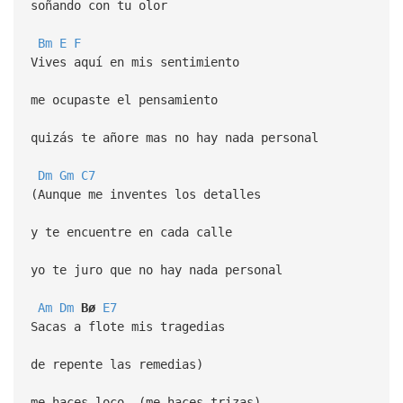
soñando con tu olor
Bm
E
F
Vives aquí en mis sentimiento
me ocupaste el pensamiento
quizás te añore mas no hay nada personal
Dm
Gm
C7
(Aunque me inventes los detalles
y te encuentre en cada calle
yo te juro que no hay nada personal
Am
Dm
Bø
E7
Sacas a flote mis tragedias
de repente las remedias)
me haces loco, (me haces trizas)