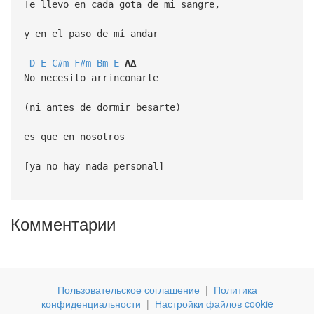
Te llevo en cada gota de mi sangre,
y en el paso de mí andar
D
E
C#m
F#m
Bm
E
A∆
No necesito arrinconarte
(ni antes de dormir besarte)
es que en nosotros
[ya no hay nada personal]
Комментарии
Пользовательское соглашение
|
Политика
конфиденциальности
|
Настройки файлов cookie