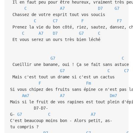
Il en faut peu pour être heureux, vraiment très peu
C
A7
D7
G7
Chassez de votre esprit tout vos soucis
C
C7
F
F7
Prenez la vie du bon côté, riez, sautez, dansez, c
C
A7
D7
G7
C
Et vous serez un ours très bien léché
G7
C
Cueillir une banane, oui ! Ça se fait sans astuce
G7
C
C7
Mais c'est tout un drame si c'est un cactus
F
Fm
Si vous chipez des fruits sans épine ce n'est pas l
Am7
A7
Dm7
Mais si le fruit de vos rapines est tout plein d'ép
D7-D7-
G-
G7
C
A7
C'est beaucoup moins bon - Alors petit, as-
tu compris ?
D7
G7
C