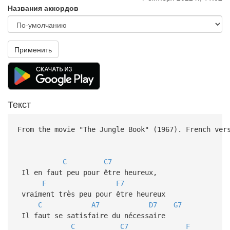
Названия аккордов
Применить
Текст
From the movie "The Jungle Book" (1967). French ver
C
C7
Il en faut peu pour être heureux,
F
F7
vraiment très peu pour être heureux
C
A7
D7
G7
Il faut se satisfaire du nécessaire
C
C7
F