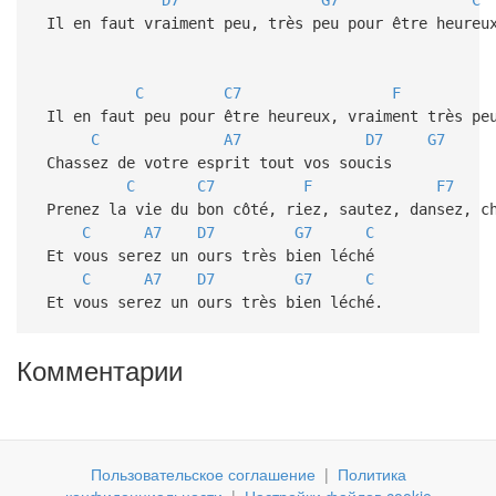
Il en faut vraiment peu, très peu pour être heureu
C
C7
F
Il en faut peu pour être heureux, vraiment très peu
C
A7
D7
G7
Chassez de votre esprit tout vos soucis
C
C7
F
F7
Prenez la vie du bon côté, riez, sautez, dansez, c
C
A7
D7
G7
C
Et vous serez un ours très bien léché
C
A7
D7
G7
C
Et vous serez un ours très bien léché.
Комментарии
Пользовательское соглашение
|
Политика