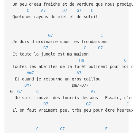
Un peu d'eau fraîche et de verdure que nous prodig
C
A7
D7
G7
C
Quelques rayons de miel et de soleil
G7
C
Je dors d'ordinaire sous les frondaisons
G7
C
C7
Et toute la jungle est ma maison
F
Fm
C
Toutes les abeilles de la forêt butinent pour moi d
Am7
A7
Et quand je retourne un gros caillou
Dm7
Dm7-D7-
G-
G7
C
A7
Je sais trouver des fourmis dessous - Essaie, c'es
D7
G7
C
Il en faut vraiment peu, très peu pour être heureu
C
C7
F