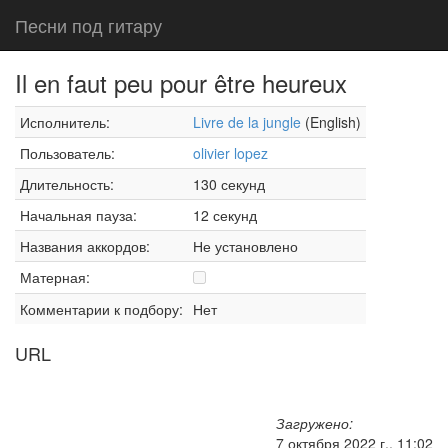
Песни под гитару
Il en faut peu pour être heureux
Исполнитель:
Livre de la jungle
(English)
Пользователь:
olivier lopez
Длительность:
130 секунд
Начальная пауза:
12 секунд
Названия аккордов:
Не установлено
Матерная:
Комментарии к подбору:
Нет
URL
Загружено:
7 октября 2022 г., 11:02