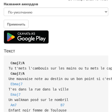
Названия аккордов
Применить
Текст
Cmaj7/A
Tu t'mets l'cambouis sur les mains ou tu mets le ca
Cmaj7/A
Une mauvaise note au destin ou un bon point si c'es
Ebmaj7
T'es dans la rue dans la ville
Emaj7
Un walkman posé sur le nombril
Am7
B7
Enfant noir femme de Toulouse