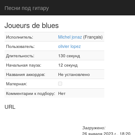
Песни под гитару
Joueurs de blues
Исполнитель:
Michel jonaz
(Français)
Пользователь:
olivier lopez
Длительность:
130 секунд
Начальная пауза:
12 секунд
Названия аккордов:
Не установлено
Матерная:
Комментарии к подбору:
Нет
URL
Загружено:
26 января 2023 г., 18:20