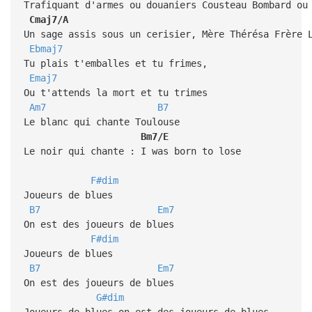
Trafiquant d'armes ou douaniers Cousteau Bombard ou
Cmaj7/A
Un sage assis sous un cerisier, Mère Thérésa Frère 
Ebmaj7
Tu plais t'emballes et tu frimes,
Emaj7
Ou t'attends la mort et tu trimes
Am7
B7
Le blanc qui chante Toulouse
Bm7/E
Le noir qui chante : I was born to lose
F#dim
Joueurs de blues
B7
Em7
On est des joueurs de blues
F#dim
Joueurs de blues
B7
Em7
On est des joueurs de blues
G#dim
Joueurs de blues on est des joueurs de blues