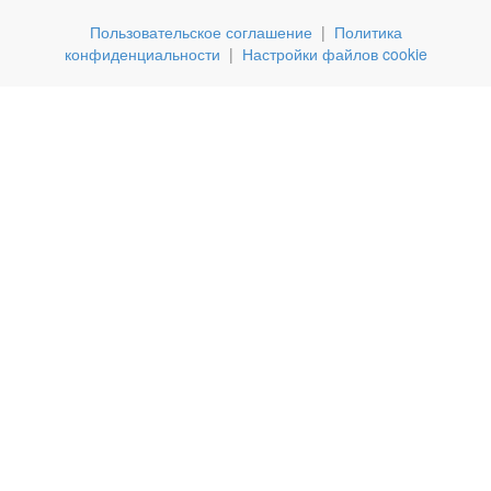
Пользовательское соглашение
|
Политика
конфиденциальности
|
Настройки файлов cookie