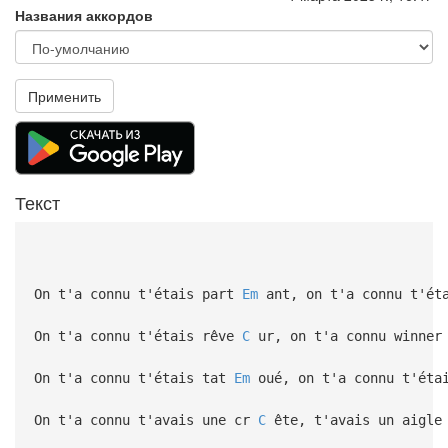
Названия аккордов
Применить
Текст
On t'a connu t'étais part
Em
ant, on t'a connu t'éta
On t'a connu t'étais rêve
C
ur, on t'a connu winner
On t'a connu t'étais tat
Em
oué, on t'a connu t'éta
On t'a connu t'avais une cr
C
ête, t'avais un aigle 