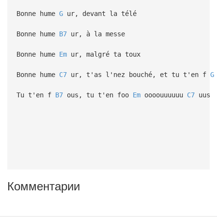
Bonne hume
G
ur, devant la télé
Bonne hume
B7
ur, à la messe
Bonne hume
Em
ur, malgré ta toux
Bonne hume
C7
ur, t'as l'nez bouché, et tu t'en f
G
Tu t'en f
B7
ous, tu t'en foo
Em
oooouuuuuu
C7
uus
Комментарии