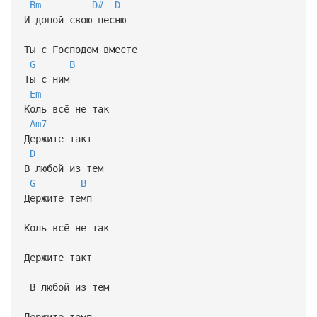
Bm
D#
D
И допой свою песню
Ты с Господом вместе
G
B
Ты с ним
Em
Коль всё не так
Am7
Держите такт
D
В любой из тем
G
B
Держите темп
Коль всё не так
Держите такт
В любой из тем
Держите темп