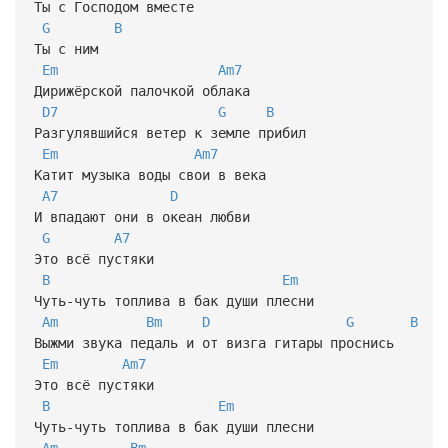
Ты с Господом вместе
G
B
Ты с ним
Em
Am7
Дирижёрской палочкой облака
D7
G
B
Разгулявшийся ветер к земле прибил
Em
Am7
Катит музыка воды свои в века
A7
D
И впадают они в океан любви
G
A7
Это всё пустяки
B
Em
Чуть-чуть топлива в бак души плесни
Am
Bm
D
G
B
Выжми звука педаль и от визга гитары проснись
Em
Am7
Это всё пустяки
B
Em
Чуть-чуть топлива в бак души плесни
Am
Bm