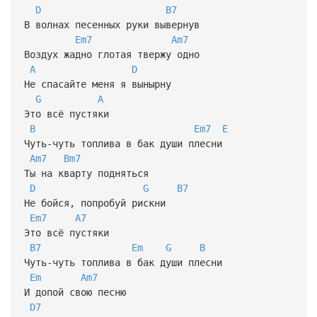
D
B7
В волнах песенных руки вывернув
Em7
Am7
Воздух жадно глотая твержу одно
A
D
Не спасайте меня я вынырну
G
A
Это всё пустяки
B
Em7
E
Чуть-чуть топлива в бак души плесни
Am7
Bm7
Ты на кварту подняться
D
G
B7
Не бойся, попробуй рискни
Em7
A7
Это всё пустяки
B7
Em
G
B
Чуть-чуть топлива в бак души плесни
Em
Am7
И допой свою песню
D7