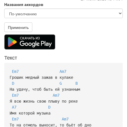
Названия аккордов
Применить
Текст
Em7
Am7
Грошик медный зажав в кулаке
D
G
B
На удачу, чтоб быть ей узнанным
Em7
Am7
Я всю жизнь свою плыву по реке
A7
D
Имя которой музыка
Em7
Am7
То на отмель выносит, то бьёт об дно