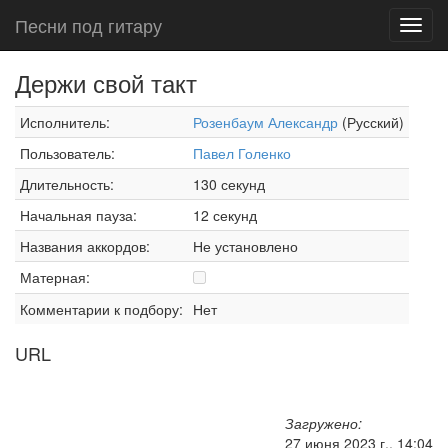
Песни под гитару
Toggl
navig
Держи свой такт
Исполнитель:
Розенбаум Александр
(Русский)
Пользователь:
Павел Голенко
Длительность:
130 секунд
Начальная пауза:
12 секунд
Названия аккордов:
Не установлено
Матерная:
Комментарии к подбору:
Нет
URL
Загружено:
27 июня 2023 г., 14:04