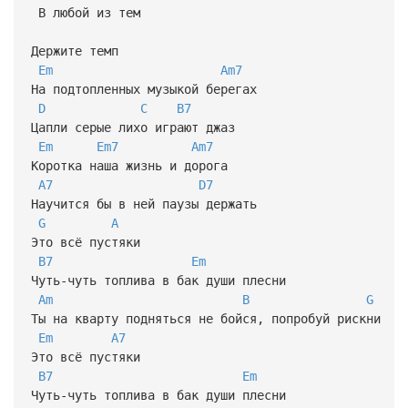
В любой из тем
Держите темп
Em
Am7
На подтопленных музыкой берегах
D
C
B7
Цапли серые лихо играют джаз
Em
Em7
Am7
Коротка наша жизнь и дорога
A7
D7
Научится бы в ней паузы держать
G
A
Это всё пустяки
B7
Em
Чуть-чуть топлива в бак души плесни
Am
B
G
Ты на кварту подняться не бойся, попробуй рискни
Em
A7
Это всё пустяки
B7
Em
Чуть-чуть топлива в бак души плесни