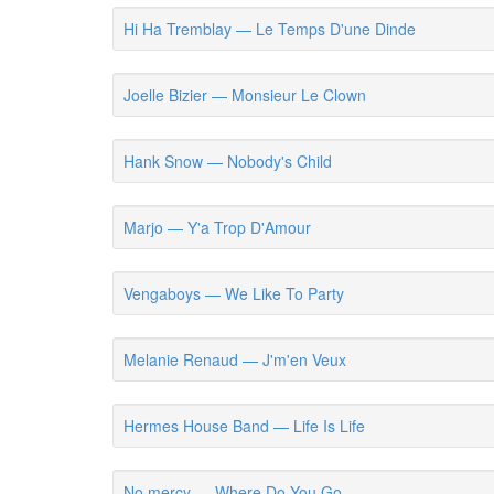
Hi Ha Tremblay — Le Temps D'une Dinde
Joelle Bizier — Monsieur Le Clown
Hank Snow — Nobody's Child
Marjo — Y'a Trop D'Amour
Vengaboys — We Like To Party
Melanie Renaud — J'm'en Veux
Hermes House Band — Life Is Life
No mercy — Where Do You Go