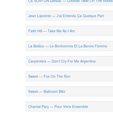
CE SOIR ON DANSE — Cocktail Twist On The Rocks
Jean Lapointe — J'ai Entendu Ça Quelque Part
Faith Hill — Take Me As I Am
La Bolduc — Le Bonhomme Et La Bonne Femme
Carpenters — Don't Cry For Me Argentina
Sweet — Fox On The Run
Sweet — Ballroom Blitz
Chantal Pary — Pour Vivre Ensemble