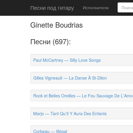
Песни под гитару
Исполнители
Ginette Boudrias
Песни (697):
Paul McCartney — Silly Love Songs
Gilles Vigneault — La Danse À St-Dilon
Rock et Belles Oreilles — Le Feu Sauvage De L'Amo
Marjo — Tant Qu'Il Y Aura Des Enfants
Corbeau — Illégal