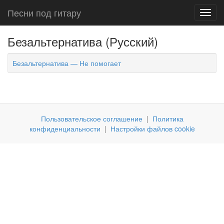
Песни под гитару
Toggl
navig
Безальтернатива (Русский)
Безальтернатива — Не помогает
Пользовательское соглашение
|
Политика
конфиденциальности
|
Настройки файлов cookie