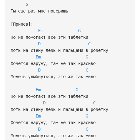
G
Ты еще раз мне поверишь
[Припев]:
Em
G
Но не помогают все эти таблетки
D
C
Хоть на стену лезь и пальцами в розетку
Em
G
Хочется наружу, там же так красиво
D
C
Можешь улыбнуться, это же так мило
Em
G
Но не помогают все эти таблетки
D
C
Хоть на стену лезь и пальцами в розетку
Em
G
Хочется наружу, там же так красиво
D
C
Можешь улыбнуться, это же так мило