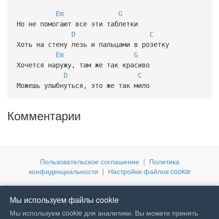
Em
G
Но не помогают все эти таблетки
D
C
Хоть на стену лезь и пальцами в розетку
Em
G
Хочется наружу, там же так красиво
D
C
Можешь улыбнуться, это же так мило
Комментарии
Пользовательское соглашение
|
Политика
конфиденциальности
|
Настройки файлов cookie
Мы используем файлы cookie
Мы используем cookie для аналитики. Вы можете принять