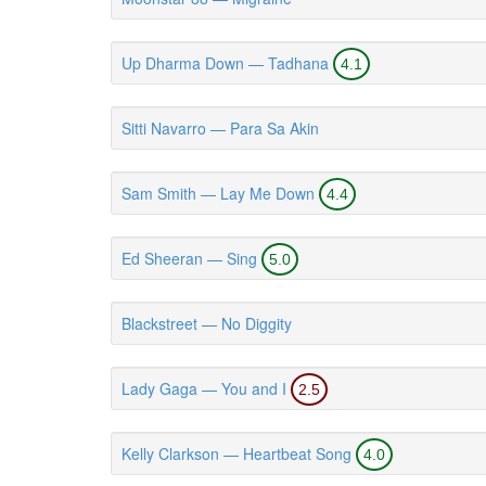
Up Dharma Down — Tadhana
4.1
Sitti Navarro — Para Sa Akin
Sam Smith — Lay Me Down
4.4
Ed Sheeran — Sing
5.0
Blackstreet — No Diggity
Lady Gaga — You and I
2.5
Kelly Clarkson — Heartbeat Song
4.0