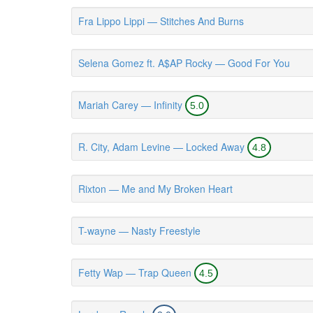
Fra Lippo Lippi — Stitches And Burns
Selena Gomez ft. A$AP Rocky — Good For You
Mariah Carey — Infinity
5.0
R. City, Adam Levine — Locked Away
4.8
Rixton — Me and My Broken Heart
T-wayne — Nasty Freestyle
Fetty Wap — Trap Queen
4.5