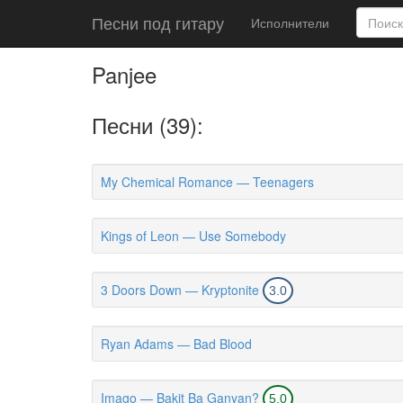
Песни под гитару
Исполнители
Panjee
Песни (39):
My Chemical Romance — Teenagers
Kings of Leon — Use Somebody
3 Doors Down — Kryptonite
3.0
Ryan Adams — Bad Blood
Imago — Bakit Ba Ganyan?
5.0