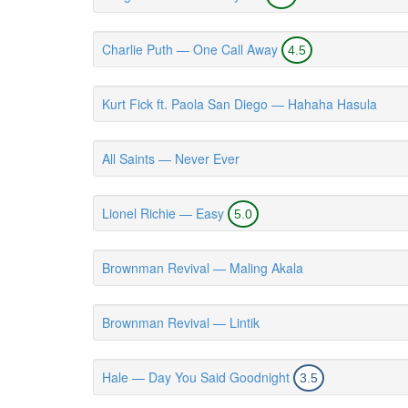
Charlie Puth — One Call Away
4.5
Kurt Fick ft. Paola San Diego — Hahaha Hasula
All Saints — Never Ever
Lionel Richie — Easy
5.0
Brownman Revival — Maling Akala
Brownman Revival — Lintik
Hale — Day You Said Goodnight
3.5