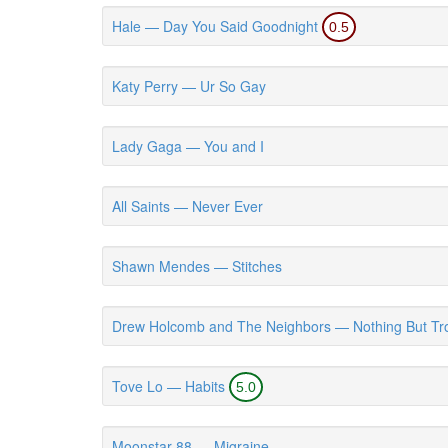
Hale — Day You Said Goodnight
0.5
Katy Perry — Ur So Gay
Lady Gaga — You and I
All Saints — Never Ever
Shawn Mendes — Stitches
Drew Holcomb and The Neighbors — Nothing But Tro
Tove Lo — Habits
5.0
Moonstar 88 — Migraine