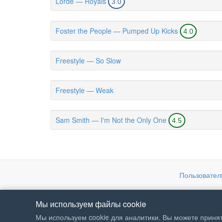
Lorde — Royals
3.0
Foster the People — Pumped Up Kicks
4.0
Freestyle — So Slow
Freestyle — Weak
Sam Smith — I'm Not the Only One
4.5
Пользовател
Мы используем файлы cookie
Мы используем cookie для аналитики. Вы можете принят