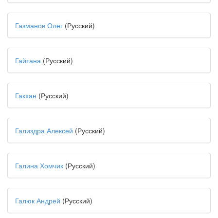
Газманов Олег
(Русский)
Гайтана
(Русский)
Гакхан
(Русский)
Гализдра Алексей
(Русский)
Галина Хомчик
(Русский)
Галюк Андрей
(Русский)