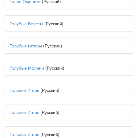
Голос Омерики
(Русский)
Голубые Береты
(Русский)
Голубые гитары
(Русский)
Голубые Молнии
(Русский)
Гольдин Игорь
(Русский)
Гольдин Игорь
(Русский)
Гольдин Игорь
(Русский)