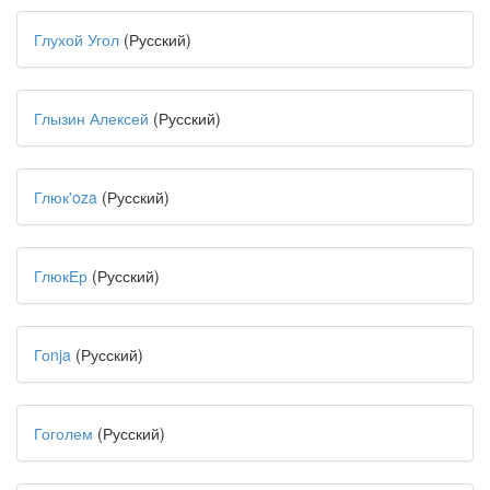
Глухой Угол
(Русский)
Глызин Алексей
(Русский)
Глюк'oza
(Русский)
ГлюкЕр
(Русский)
Гоnja
(Русский)
Гоголем
(Русский)