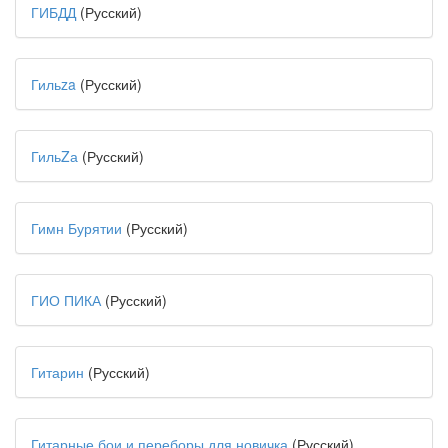
ГИБДД
(Русский)
Гильza
(Русский)
ГильZа
(Русский)
Гимн Бурятии
(Русский)
ГИО ПИКА
(Русский)
Гитарин
(Русский)
Гитарные бои и переборы для новичка
(Русский)