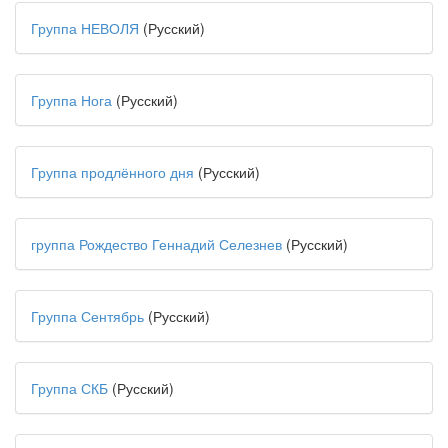
Группа НЕВОЛЯ
(Русский)
Группа Нога
(Русский)
Группа продлённого дня
(Русский)
группа Рождество Геннадий Селезнев
(Русский)
Группа Сентябрь
(Русский)
Группа СКБ
(Русский)