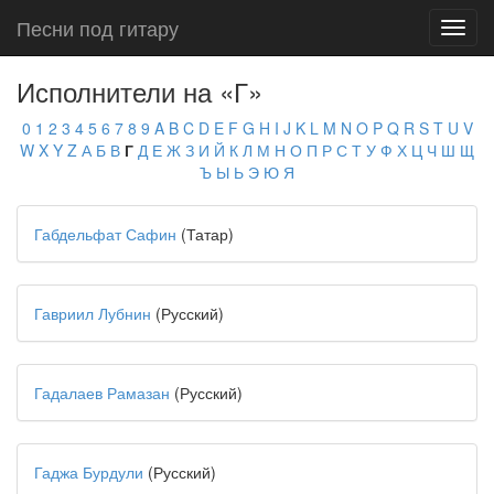
Песни под гитару
Toggl
navig
Исполнители на «Г»
0
1
2
3
4
5
6
7
8
9
A
B
C
D
E
F
G
H
I
J
K
L
M
N
O
P
Q
R
S
T
U
V
W
X
Y
Z
А
Б
В
Г
Д
Е
Ж
З
И
Й
К
Л
М
Н
О
П
Р
С
Т
У
Ф
Х
Ц
Ч
Ш
Щ
Ъ
Ы
Ь
Э
Ю
Я
Габдельфат Сафин
(Татар)
Гавриил Лубнин
(Русский)
Гадалаев Рамазан
(Русский)
Гаджа Бурдули
(Русский)