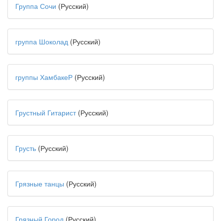
Группа Сочи
(Русский)
группа Шоколад
(Русский)
группы ХамбакеР
(Русский)
Грустный Гитарист
(Русский)
Грусть
(Русский)
Грязные танцы
(Русский)
Грязный Город
(Русский)