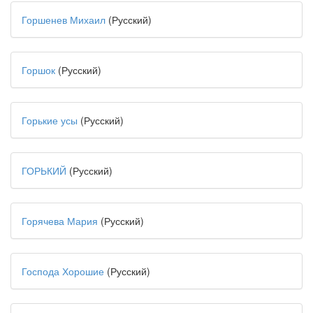
Горшенев Михаил
(Русский)
Горшок
(Русский)
Горькие усы
(Русский)
ГОРЬКИЙ
(Русский)
Горячева Мария
(Русский)
Господа Хорошие
(Русский)