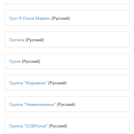
Грот ft Ольга Маркес
(Русский)
Гротеск
(Русский)
Груня
(Русский)
Группа "Журавель"
(Русский)
Группа "Невменяемые"
(Русский)
Группа "СОБРатья"
(Русский)