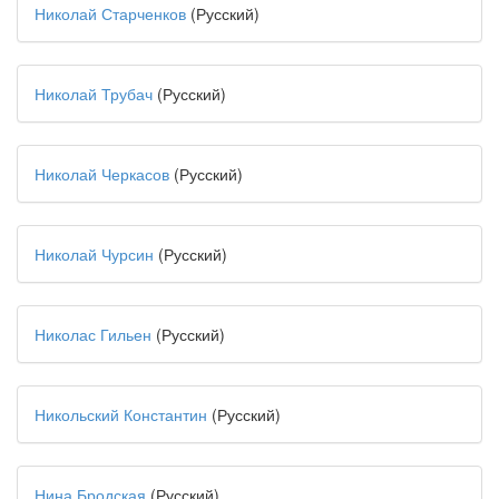
Николай Старченков
(Русский)
Николай Трубач
(Русский)
Николай Черкасов
(Русский)
Николай Чурсин
(Русский)
Николас Гильен
(Русский)
Никольский Константин
(Русский)
Нина Бродская
(Русский)