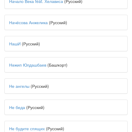
Начало Века feat. Хелависа
(Русский)
Начёсова Анжелика
(Русский)
НашИ
(Русский)
Нәжип Юлдашбаев
(Башҡорт)
Не ангелы
(Русский)
Не беда
(Русский)
Не будите спящих
(Русский)