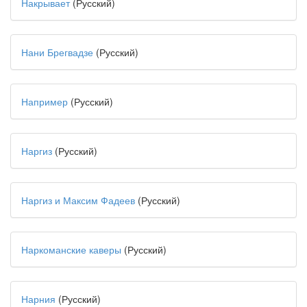
Накрывает
(Русский)
Нани Брегвадзе
(Русский)
Например
(Русский)
Наргиз
(Русский)
Наргиз и Максим Фадеев
(Русский)
Наркоманские каверы
(Русский)
Нарния
(Русский)