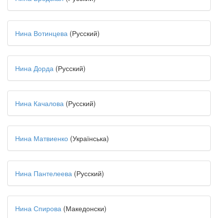
Нина Вотинцева
(Русский)
Нина Дорда
(Русский)
Нина Качалова
(Русский)
Нина Матвиенко
(Українська)
Нина Пантелеева
(Русский)
Нина Спирова
(Македонски)