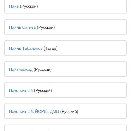
Наив
(Русский)
Наиль Сагиев
(Русский)
Наиль Табанаков
(Татар)
Найтивыход
(Русский)
Наконечный
(Русский)
Наконечный, ЙОРШ, ДМЦ
(Русский)