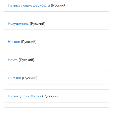
Неунывающие децибелы
(Русский)
Нехудожник.
(Русский)
Нечаев
(Русский)
Нечто
(Русский)
Нигатив
(Русский)
Нигматуллин Марат
(Русский)