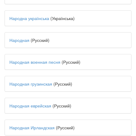
Народна українська
(Українська)
Народная
(Русский)
Народная военная песня
(Русский)
Народная грузинская
(Русский)
Народная еврейская
(Русский)
Народная Ирландская
(Русский)