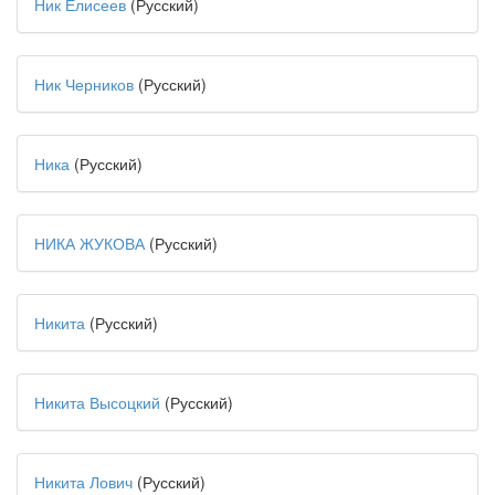
Ник Елисеев
(Русский)
Ник Черников
(Русский)
Ника
(Русский)
НИКА ЖУКОВА
(Русский)
Никита
(Русский)
Никита Высоцкий
(Русский)
Никита Лович
(Русский)