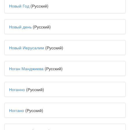
Новый Год
(Русский)
Новый день
(Русский)
Новый Иерусалим
(Русский)
Ноган Манджиева
(Русский)
Ноганно
(Русский)
Ноггано
(Русский)