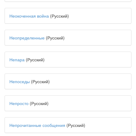
Неокоченная война
(Русский)
Неопределенные
(Русский)
Непара
(Русский)
Непоседы
(Русский)
Непросто
(Русский)
Непрочитанные сообщения
(Русский)