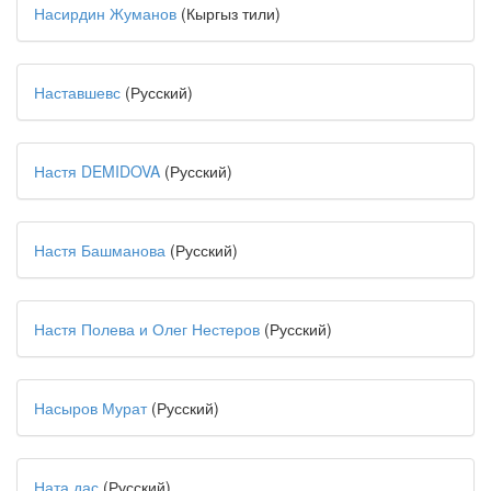
Насирдин Жуманов
(Кыргыз тили)
Наставшевс
(Русский)
Настя DEMIDOVA
(Русский)
Настя Башманова
(Русский)
Настя Полева и Олег Нестеров
(Русский)
Насыров Мурат
(Русский)
Ната дас
(Русский)