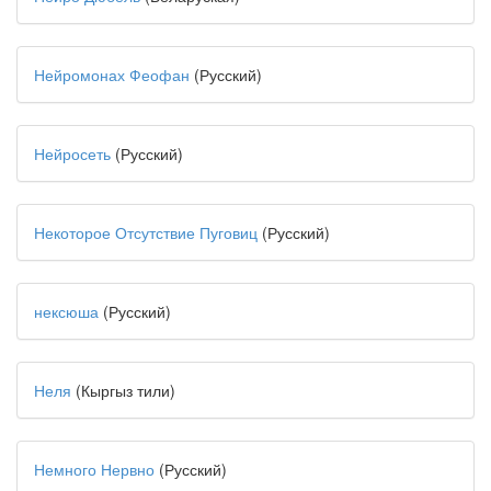
Нейромонах Феофан
(Русский)
Нейросеть
(Русский)
Некоторое Отсутствие Пуговиц
(Русский)
нексюша
(Русский)
Неля
(Кыргыз тили)
Немного Нервно
(Русский)