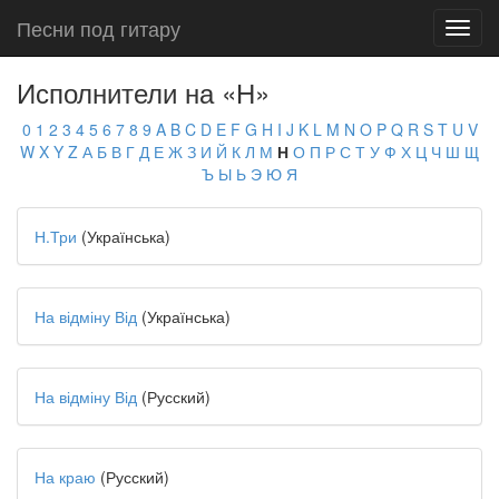
Песни под гитару
Toggl
navig
Исполнители на «Н»
0
1
2
3
4
5
6
7
8
9
A
B
C
D
E
F
G
H
I
J
K
L
M
N
O
P
Q
R
S
T
U
V
W
X
Y
Z
А
Б
В
Г
Д
Е
Ж
З
И
Й
К
Л
М
Н
О
П
Р
С
Т
У
Ф
Х
Ц
Ч
Ш
Щ
Ъ
Ы
Ь
Э
Ю
Я
Н.Три
(Українська)
На відміну Від
(Українська)
На відміну Від
(Русский)
На краю
(Русский)