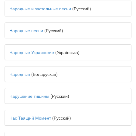
Народные и застольные песни
(Русский)
Народные песни
(Русский)
Народные Украинские
(Українська)
Народныя
(Беларуская)
Нарушение тишины
(Русский)
Нас Таящий Момент
(Русский)