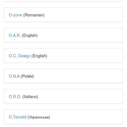
O-zone
(Romanian)
O.A.R.
(English)
O.C. Dawgz
(English)
O.N.A
(Polski)
O.R.O.
(Italiano)
O.Torvald
(Українська)