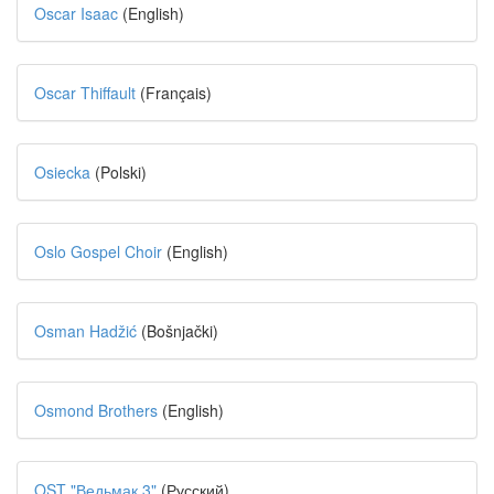
Oscar Isaac
(English)
Oscar Thiffault
(Français)
Osiecka
(Polski)
Oslo Gospel Choir
(English)
Osman Hadžić
(Bošnjački)
Osmond Brothers
(English)
OST "Ведьмак 3"
(Русский)