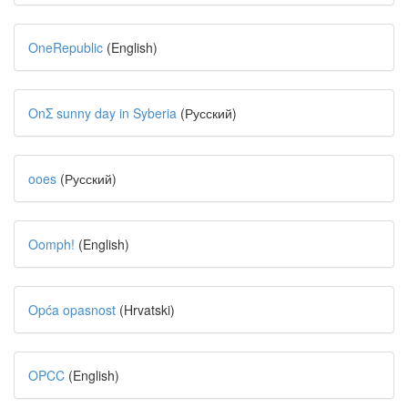
OneRepublic
(English)
OnΣ sunny day in Syberia
(Русский)
ooes
(Русский)
Oomph!
(English)
Opća opasnost
(Hrvatski)
OPCC
(English)