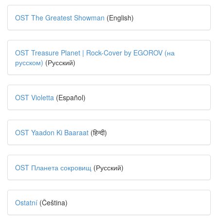
OST The Greatest Showman
(English)
OST Treasure Planet | Rock-Cover by EGOROV (на
русском)
(Русский)
OST Violetta
(Español)
OST Yaadon Ki Baaraat
(हिन्दी)
OST Планета сокровищ
(Русский)
Ostatní
(Čeština)