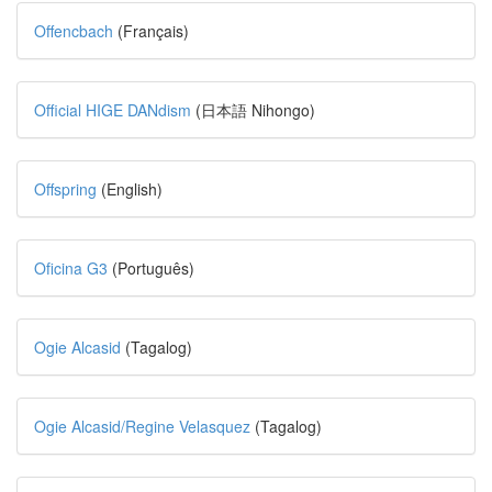
Offencbach
(Français)
Official HIGE DANdism
(日本語 Nihongo)
Offspring
(English)
Oficina G3
(Português)
Ogie Alcasid
(Tagalog)
Ogie Alcasid/Regine Velasquez
(Tagalog)