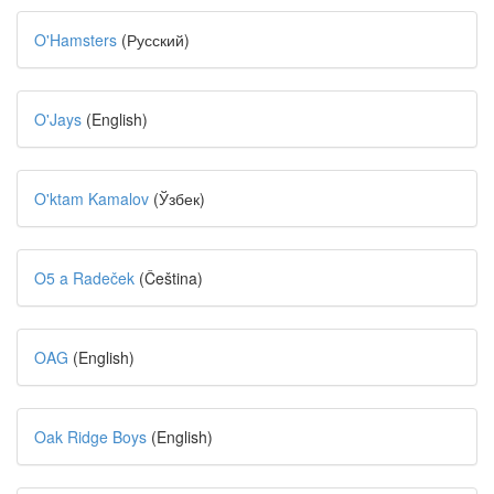
O'Hamsters
(Русский)
O'Jays
(English)
O'ktam Kamalov
(Ўзбек)
O5 a Radeček
(Čeština)
OAG
(English)
Oak Ridge Boys
(English)