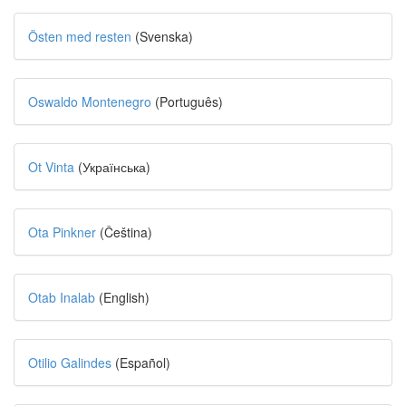
Östen med resten
(Svenska)
Oswaldo Montenegro
(Português)
Ot Vinta
(Українська)
Ota Pinkner
(Čeština)
Otab Inalab
(English)
Otilio Galindes
(Español)