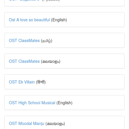
Ost A love so beautiful
(English)
OST ClassMates
(தமிழ்)
OST ClassMates
(മലയാളം)
OST Ek Villain
(हिन्दी)
OST High School Musical
(English)
OST Moodal Manju
(മലയാളം)