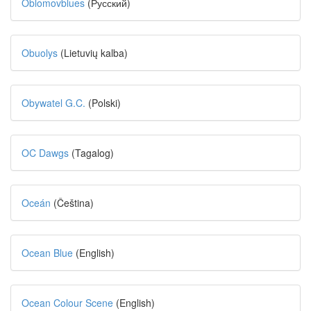
Oblomovblues
(Русский)
Obuolys
(Lietuvių kalba)
Obywatel G.C.
(Polski)
OC Dawgs
(Tagalog)
Oceán
(Čeština)
Ocean Blue
(English)
Ocean Colour Scene
(English)