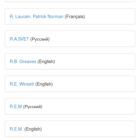
R. Laurain, Patrick Norman
(Français)
R.A.SVET
(Русский)
R.B. Greaves
(English)
R.E. Winsett
(English)
R.E.M
(Русский)
R.E.M.
(English)