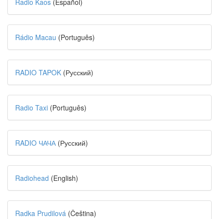
Radio Kaos
(Español)
Rádio Macau
(Português)
RADIO TAPOK
(Русский)
Radio Taxi
(Português)
RADIO ЧАЧА
(Русский)
Radiohead
(English)
Radka Prudilová
(Čeština)