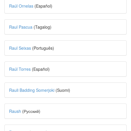
Raúl Ornelas
(Español)
Raul Pascua
(Tagalog)
Raul Seixas
(Português)
Raúl Torres
(Español)
Rauli Badding Somerjoki
(Suomi)
Raush
(Русский)