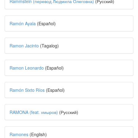
Rammstein (перевод Людмила Олеговна)
(Русский)
Ramón Ayala
(Español)
Ramon Jacinto
(Tagalog)
Ramon Leonardo
(Español)
Ramón Sixto Ríos
(Español)
RAMONA (feat. хмыров)
(Русский)
Ramones
(English)