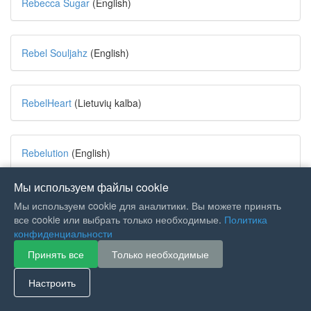
Rebecca Sugar
(English)
Rebel Souljahz
(English)
RebelHeart
(Lietuvių kalba)
Rebelution
(English)
Мы используем файлы cookie
Recca
(日本語 Nihongo)
Мы используем cookie для аналитики. Вы можете принять
все cookie или выбрать только необходимые.
Политика
конфиденциальности
Reckless Kelly
(English)
Принять все
Только необходимые
Настроить
Recorded by Johnny Horton
(English)