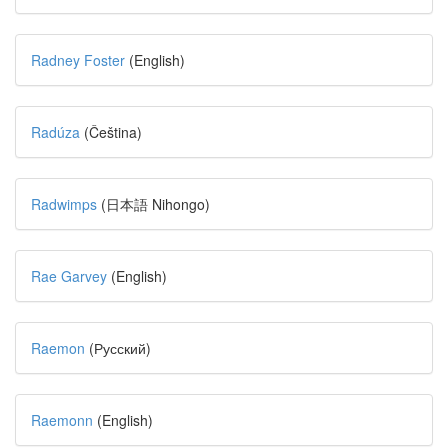
Radney Foster
(English)
Radúza
(Čeština)
Radwimps
(日本語 Nihongo)
Rae Garvey
(English)
Raemon
(Русский)
Raemonn
(English)