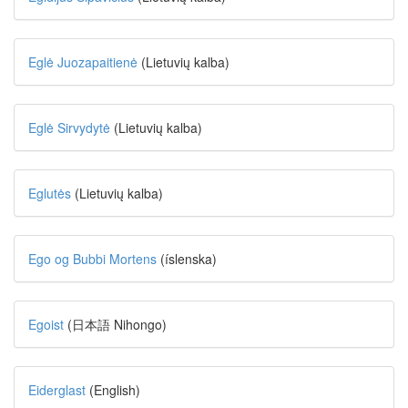
Eglė Juozapaitienė
(Lietuvių kalba)
Eglė Sirvydytė
(Lietuvių kalba)
Eglutės
(Lietuvių kalba)
Ego og Bubbi Mortens
(íslenska)
Egoist
(日本語 Nihongo)
Eiderglast
(English)