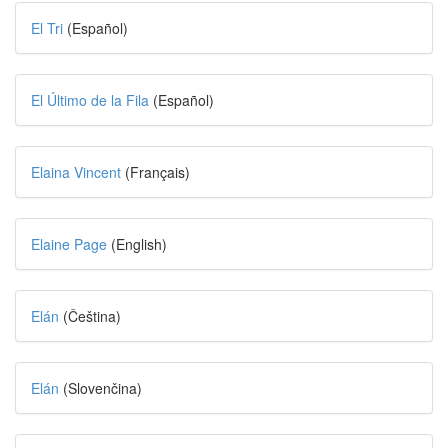
El Tri
(Español)
El Último de la Fila
(Español)
Elaina Vincent
(Français)
Elaine Page
(English)
Elán
(Čeština)
Elán
(Slovenčina)