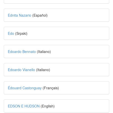
Ednita Nazario
(Español)
Edo
(Srpski)
Edoardo Bennato
(Italiano)
Edoardo Vianello
(Italiano)
Édouard Castonguay
(Français)
EDSON E HUDSON
(English)