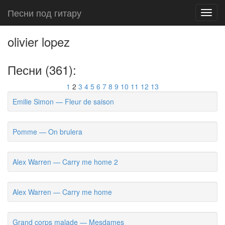
Песни под гитару
Toggl
navig
olivier lopez
Песни (361):
1
2
3
4
5
6
7
8
9
10
11
12
13
Emilie Simon — Fleur de saison
Pomme — On brulera
Alex Warren — Carry me home 2
Alex Warren — Carry me home
Grand corps malade — Mesdames